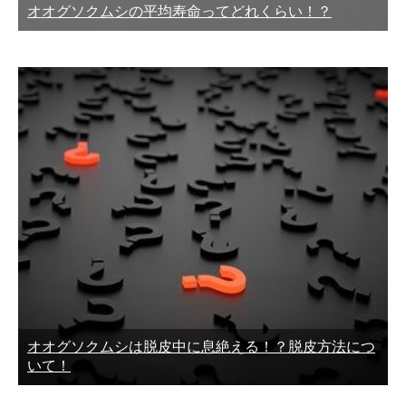
オオグソクムシの平均寿命ってどれくらい！？
オオグソクムシは脱皮中に息絶える！？脱皮方法につ
いて！