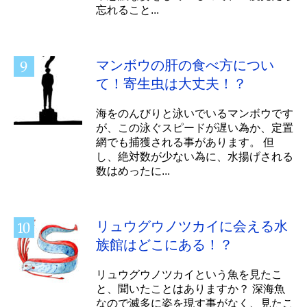
忘れること...
マンボウの肝の食べ方につい
て！寄生虫は大丈夫！？
海をのんびりと泳いでいるマンボウです
が、この泳ぐスピードが遅い為か、定置
網でも捕獲される事があります。 但
し、絶対数が少ない為に、水揚げされる
数はめったに...
リュウグウノツカイに会える水
族館はどこにある！？
リュウグウノツカイという魚を見たこ
と、聞いたことはありますか？ 深海魚
なので滅多に姿を現す事がなく、見たこ