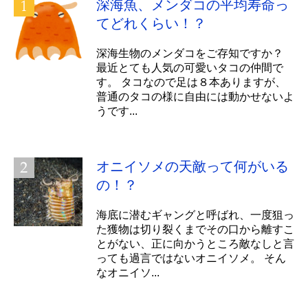
深海魚、メンダコの平均寿命っ
てどれくらい！？
深海生物のメンダコをご存知ですか？
最近とても人気の可愛いタコの仲間で
す。 タコなので足は８本ありますが、
普通のタコの様に自由には動かせないよ
うです...
オニイソメの天敵って何がいる
の！？
海底に潜むギャングと呼ばれ、一度狙っ
た獲物は切り裂くまでその口から離すこ
とがない、正に向かうところ敵なしと言
っても過言ではないオニイソメ。 そん
なオニイソ...