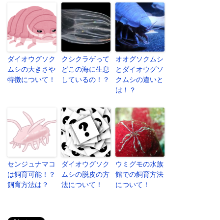
ダイオウグソク
クシクラゲって
オオグソクムシ
ムシの大きさや
どこの海に生息
とダイオウグソ
特徴について！
しているの！？
クムシの違いと
は！？
センジュナマコ
ダイオウグソク
ウミグモの水族
は飼育可能！？
ムシの脱皮の方
館での飼育方法
飼育方法は？
法について！
について！