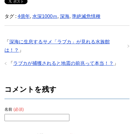
タグ :
4億年
,
水深1000ｍ
,
深海
,
準絶滅危惧種
「
深海に生息するサメ「ラブカ」が見れる水族館
は！？
」
「
ラブカが捕獲されると地震の前兆って本当！？
」
コメントを残す
名前
(必須)