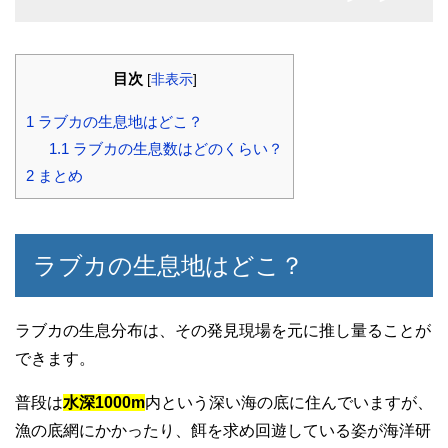
目次
[
非表示
]
1
ラブカの生息地はどこ？
1.1
ラブカの生息数はどのくらい？
2
まとめ
ラブカの生息地はどこ？
ラブカの生息分布は、その発見現場を元に推し量ることが
できます。
普段は
水深1000m
内という深い海の底に住んでいますが、
漁の底網にかかったり、餌を求め回遊している姿が海洋研