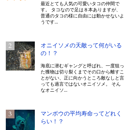
最近とても人気の可愛いタコの仲間で
す。 タコなので足は８本ありますが、
普通のタコの様に自由には動かせないよ
うです...
オニイソメの天敵って何がいる
の！？
海底に潜むギャングと呼ばれ、一度狙っ
た獲物は切り裂くまでその口から離すこ
とがない、正に向かうところ敵なしと言
っても過言ではないオニイソメ。 そん
なオニイソ...
マンボウの平均寿命ってどれく
らい！？