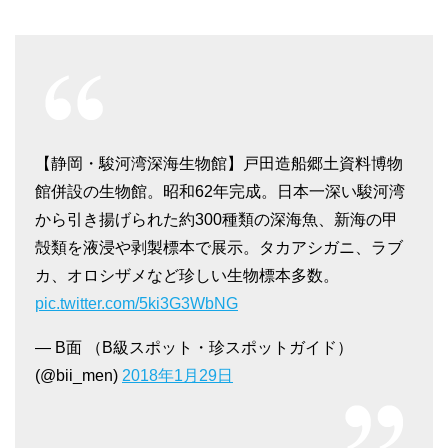
【静岡・駿河湾深海生物館】戸田造船郷土資料博物
館併設の生物館。昭和62年完成。日本一深い駿河湾
から引き揚げられた約300種類の深海魚、新海の甲
殻類を液浸や剥製標本で展示。タカアシガニ、ラブ
カ、オロシザメなど珍しい生物標本多数。
pic.twitter.com/5ki3G3WbNG
— B面 （B級スポット・珍スポットガイド）
(@bii_men)
2018年1月29日