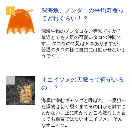
深海魚、メンダコの平均寿命っ
てどれくらい！？
深海生物のメンダコをご存知ですか？
最近とても人気の可愛いタコの仲間で
す。 タコなので足は８本ありますが、
普通のタコの様に自由には動かせないよ
うです...
オニイソメの天敵って何がいる
の！？
海底に潜むギャングと呼ばれ、一度狙っ
た獲物は切り裂くまでその口から離すこ
とがない、正に向かうところ敵なしと言
っても過言ではないオニイソメ。 そん
なオニイソ...