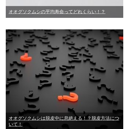
オオグソクムシの平均寿命ってどれくらい！？
オオグソクムシは脱皮中に息絶える！？脱皮方法につ
いて！